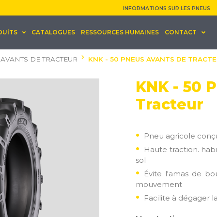
INFORMATIONS SUR LES PNEUS
DUİTS
CATALOGUES
RESSOURCES HUMAINES
CONTACT
 AVANTS DE TRACTEUR
KNK - 50 PNEUS AVANTS DE TRACT
KNK - 50 
Tracteur
Pneu agricole conçu
Haute traction. hab
sol
Évite l'amas de bo
mouvement
Facilite à dégager 