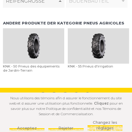
REIFENGRÖSSE
BODENBAUTEIL
ANDERE PRODUKTE DER KATEGORIE PNEUS AGRICOLES
KNK - 50 Pneus des équipements
KNK - 55 Pneus d'irrigation
de Jardin-Terrain
Nous utilisons des témoins afin d assurer le fonctionnement du site
web et d assurer une utilisation plus fonctionnelle.
Cliquez
pour en
© 2020 ÖZKA Tous droits réservés.
savoir plus sur notre Politique de confidentialité et nos Témoins de
Session et de Commercialisation.
POLITIQUE DE
POLITIQUE DE
CONDITIONS
COOKIE
CONFIDENTIALITÉ
D'UTILISATION
Changez les
Acceptez
Rejeter
réglages