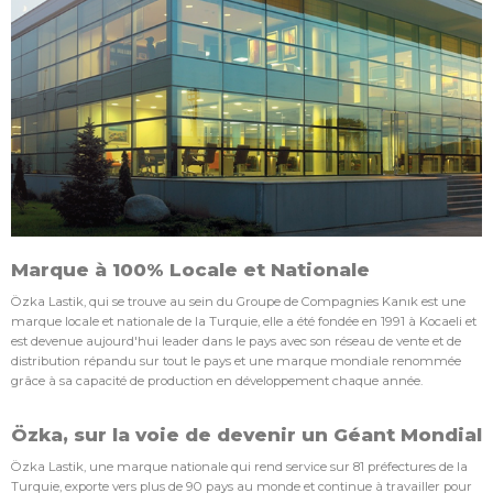
Marque à 100% Locale et Nationale
Özka Lastik, qui se trouve au sein du Groupe de Compagnies Kanık est une
marque locale et nationale de la Turquie, elle a été fondée en 1991 à Kocaeli et
est devenue aujourd'hui leader dans le pays avec son réseau de vente et de
distribution répandu sur tout le pays et une marque mondiale renommée
grâce à sa capacité de production en développement chaque année.
Özka, sur la voie de devenir un Géant Mondial
Özka Lastik, une marque nationale qui rend service sur 81 préfectures de la
Turquie, exporte vers plus de 90 pays au monde et continue à travailler pour