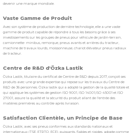
devenir une marque mondiale.
Vaste Gamme de Produit
Avec son système de production de dernière technologie, elle a une vaste
gamme de produit capable de répondre à tous les besoins grâce à ses
investissements sur les groupes de pneus pour véhicule de jardin-terrain,
camionnette- minibus, remorque, pneus avants et arrières du tracteur,
machine de travaux lourds, moissonneuse, chariot élévateur pneus radiaux
de tracteur.
Centre de R&D d'Özka Lastik
Özka Lastik, titulaire du certificat de Centre de R&D depuis 2017, conçoit ses
produits avec une grande expertise qui repose sur les travaux du Centre de
R&D de 36 personnes. Özka lastik qui a adopté la gestion de la qualité totale et
qui applique les systèmes de gestion ISO 9001, ISO 14001,ISO 45001 et ISO
27001, assure la qualité et la sécurité du produit allant de l'entrée des
matières premières au contrôle après livraison.
Satisfaction Clientèle, un Principe de Base
Özka Lastik; avec ses pneus conformes aux standards nationaux et
internationaux (TSE, ETRTO, ECE), puissants, fiables et rigides, adopte comme