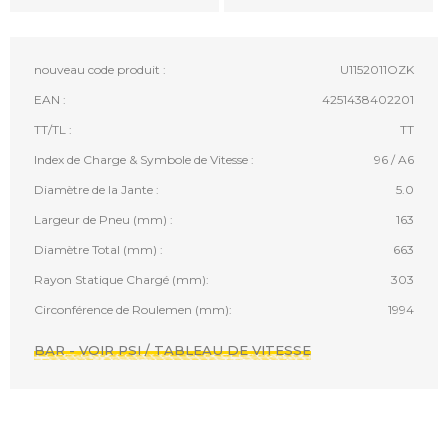
nouveau code produit :
U1152011OZK
EAN :
4251438402201
TT/TL :
TT
Index de Charge & Symbole de Vitesse :
96 / A6
Diamètre de la Jante :
5.0
Largeur de Pneu (mm) :
163
Diamètre Total (mm) :
663
Rayon Statique Chargé (mm):
303
Circonférence de Roulemen (mm):
1994
BAR - VOIR PSI / TABLEAU DE VITESSE