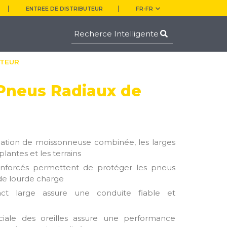
ENTREE DE DISTRIBUTEUR
FR-FR
CTEUR
 Pneus Radiaux de
cation de moissonneuse combinée, les larges
plantes et les terrains
renforcés permettent de protéger les pneus
 de lourde charge
t large assure une conduite fiable et
iale des oreilles assure une performance