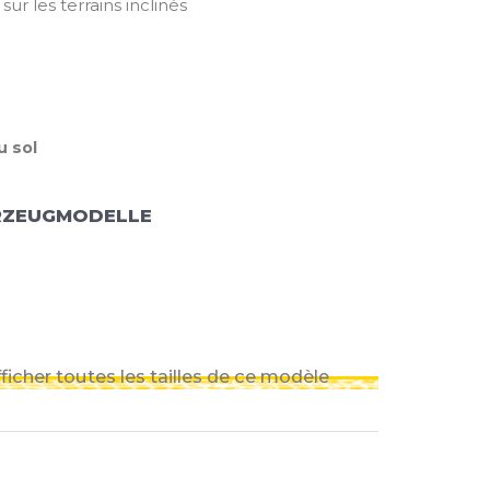
sur les terrains inclinés
 sol
RZEUGMODELLE
ficher toutes les tailles de ce modèle