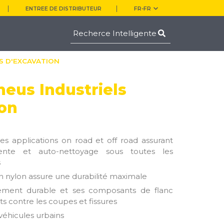
ENTREE DE DISTRIBUTEUR
FR-FR
LS D'EXCAVATION
neus Industriels
ion
es applications on road et off road assurant
lente et auto-nettoyage sous toutes les
s
en nylon assure une durabilité maximale
ement durable et ses composants de flanc
ts contre les coupes et fissures
véhicules urbains