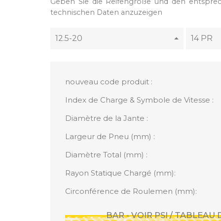
Geben Sie die Reifengröße und den entspre
technischen Daten anzuzeigen
12.5-20
14 PR
nouveau code produit :
Index de Charge & Symbole de Vitesse :
Diamètre de la Jante :
Largeur de Pneu (mm) :
Diamètre Total (mm) :
Rayon Statique Chargé (mm):
Circonférence de Roulemen (mm):
BAR - VOIR PSI / TABLEAU 