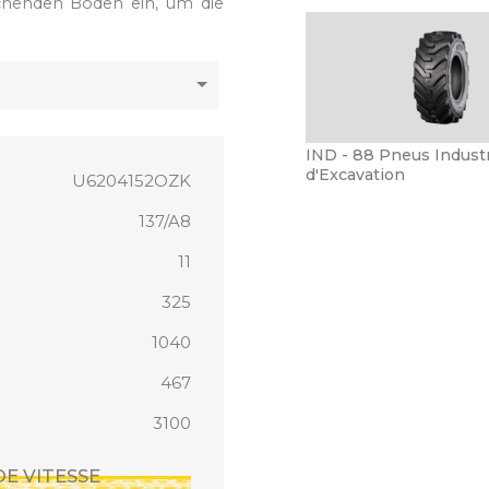
chenden Boden ein, um die
IND - 88 Pneus Industr
d'Excavation
U6204152OZK
137/A8
11
325
1040
467
3100
DE VITESSE