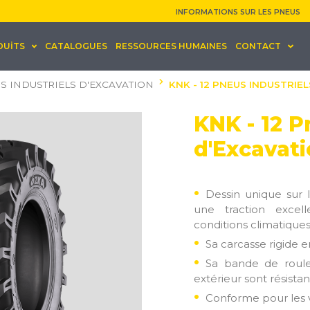
INFORMATIONS SUR LES PNEUS
DUİTS
CATALOGUES
RESSOURCES HUMAINES
CONTACT
S INDUSTRIELS D'EXCAVATION
KNK - 12 PNEUS INDUSTRIE
KNK - 12 P
d'Excavat
Dessin unique sur l
une traction excel
conditions climatique
Sa carcasse rigide 
Sa bande de roul
extérieur sont résistan
Conforme pour les 